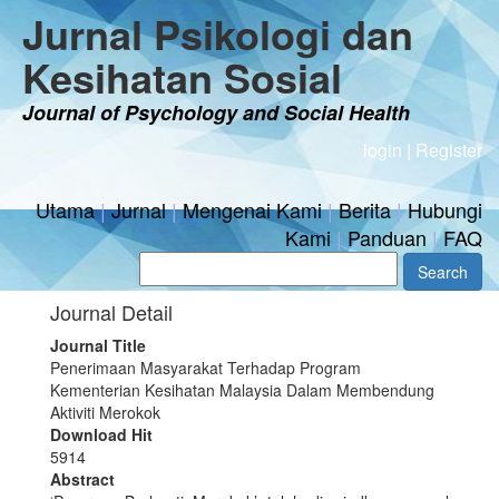
Jurnal Psikologi dan
Kesihatan Sosial
Journal of Psychology and Social Health
login
|
Register
Utama
|
Jurnal
|
Mengenai Kami
|
Berita
|
Hubungi
Kami
|
Panduan
|
FAQ
Journal Detail
Journal Title
Penerimaan Masyarakat Terhadap Program
Kementerian Kesihatan Malaysia Dalam Membendung
Aktiviti Merokok
Download Hit
5914
Abstract