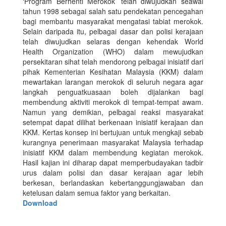
‘Program Berhenti Merokok’ telah diwujudkan seawal
tahun 1998 sebagai salah satu pendekatan pencegahan
bagi membantu masyarakat mengatasi tabiat merokok.
Selain daripada itu, pelbagai dasar dan polisi kerajaan
telah diwujudkan selaras dengan kehendak World
Health Organization (WHO) dalam mewujudkan
persekitaran sihat telah mendorong pelbagai inisiatif dari
pihak Kementerian Kesihatan Malaysia (KKM) dalam
mewartakan larangan merokok di seluruh negara agar
langkah penguatkuasaan boleh dijalankan bagi
membendung aktiviti merokok di tempat-tempat awam.
Namun yang demikian, pelbagai reaksi masyarakat
setempat dapat dilihat berkenaan inisiatif kerajaan dan
KKM. Kertas konsep ini bertujuan untuk mengkaji sebab
kurangnya penerimaan masyarakat Malaysia terhadap
inisiatif KKM dalam membendung kegiatan merokok.
Hasil kajian ini diharap dapat memperbudayakan tadbir
urus dalam polisi dan dasar kerajaan agar lebih
berkesan, berlandaskan kebertanggungjawaban dan
ketelusan dalam semua faktor yang berkaitan.
Download